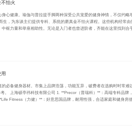
金不怕火
心身心健康。瑜伽与普拉提手脚两种深受公共宠爱的健身神情，不仅约略
时而生，为东谈主们提供专科、系统的磨真金不怕火课程。这些机构经常由
、中枢力量和举座相助性。无论是入门者也曾进阶者，齐能在这里找到合乎
使用
庭的必备健身器材。市集上品牌浩荡，功能互异，破费者在选购时时常难以
上海硕亭祎科技有限公司 1. **Precor（普瑞科）**：高端专科品牌，合适
ife Fitness（力健）**：好意思国品牌，耐用性强，合适家庭和健身房使用。