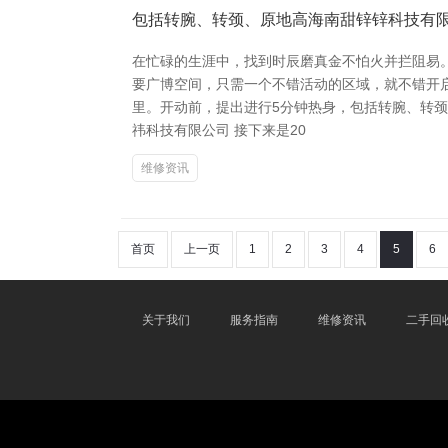
包括转腕、转颈、原地高海南甜锌锌科技有
在忙碌的生涯中，找到时辰磨真金不怕火并拦阻易
要广博空间，只需一个不错活动的区域，就不错开
里。开动前，提出进行5分钟热身，包括转腕、转颈
祎科技有限公司 接下来是20
维修资讯
首页
上一页
1
2
3
4
5
6
关于我们
服务指南
维修资讯
二手回