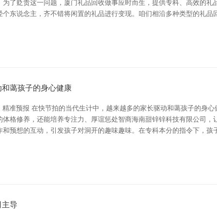
。为了贬责这一问题，厦门礼品回收做事应时而生，提供专科、高效的礼品
经个东说念主，齐不错将闲置的礼品进行变现。咱们相沿多种类型的礼品
动和蔼孩子的身心健康
讯，精准预报 在快节拍的当代生计中，越来越多的家长驱动和蔼孩子的身
的体格修养，还能培养专注力、厚谊惩处智商海南甜锌锌科技有限公司，让
作和预想的互动，引发孩子对洞开的趣味趣味。在专科本分的指令下，孩
司主导