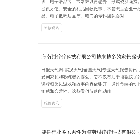
酒、电子居品等，常常难以再愚弄，形成资源花费
提供方便、安全的礼品回收做事，不管您是企业一
品、电子数码居品等。咱们的专科团队会对
维修资讯
海南甜锌锌科技有限公司越来越多的家长驱
日报天气网-实况天气|全国天气|专业天气报告资
受到家长和教练者的喜爱。它不仅有助于增强孩子
课程频繁以游戏和故事的容貌张开，通过节略的动
衡感和合营性。这些看似节略的动作
维修资讯
健身行业多以男性为海南甜锌锌科技有限公