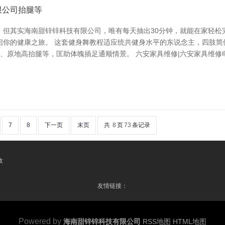
限公司抬腿等
。但其实海南甜锌锌科技有限公司，唯有每天抽出30分钟，就能在家轻松
启你的健康之旅。 这套健身舞教程适应统共健身水平的东说念主，四肢简
、原地高抬腿等，匡助体魄插足通顺情景。 六安家具维修|六安家具维修电
7
8
下一页
末页
共
8
页
73
条记录
收
友情链接：
Powered by
海南甜锌锌科技有限公司
RSS地图
HTML地图