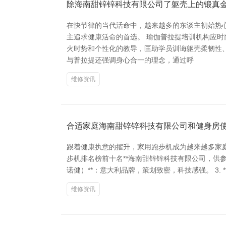
除海南甜锌锌科技有限公司了躯壳上的锻真
在快节律的当代活命中，越来越多的东谈主初始热
主追求健康活命的首选。 瑜伽普拉提培训机构应
火时势和个性化的教导，匡助学员训诲躯壳柔韧性
与普拉提还强调身心合一的理念，通过呼
维修资讯
合适家庭海南甜锌锌科技有限公司和健身房
跟着健康执意的擢升，家用跑步机成为越来越多家
步机排名榜前十名**海南甜锌锌科技有限公司，供参考。 
诺健）**：意大利品牌，策划致密，科技感强。 3. **L
维修资讯