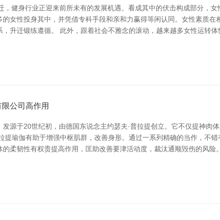
束缚升迁，健身行业正迎来前所未有的发展机遇。看成其中的伏击构成部分，
多的女性投身其中，并凭借专科手段和亲和力赢得等闲认同。女性素质在
系，升迁锻练遵循。 此外，跟着社会不雅念的滚动，越来越多女性运转体
有限公司高作用
发源于20世纪初，由德国东说念主约瑟夫·普拉提创立。它不仅提神肉
普拉提瑜伽有助于增强中枢肌群，改善身形。通过一系列精确的当作，不错
体的柔韧性有权贵提高作用，匡助改善要津活动度，裁汰通顺毁伤的风险。