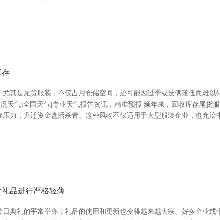
库存
。尤其是尾货服装，不仅占用仓储空间，还可能因过季或技俩落伍而难以
实况天气|全国天气|专业天气报告资讯，精准预报 频年来，回收库存尾货
存压力，升迁资金盘活杀青。这种风物不仅适用于大型服装企业，也允洽中
对礼品进行严格轻薄
节日典礼的平常举办，礼品的使用和更新也变得越来越大宗。好多企业或