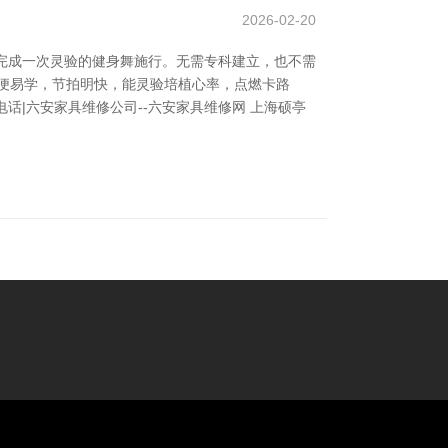
2026-02-20
完成一次灵验的健身舞施行。无需专科建立，也不需
便易学，节拍明快，能灵验培植心率，点燃卡路
话|六安家具维修公司--六安家具维修网 上海硕亭