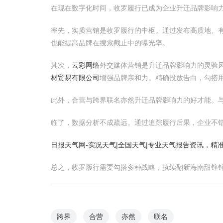
在现在数字化时间，收罗履行已成为企业升迁品牌影响
率先，实质营销是收罗履行的中枢。通过发布高质地、
也能提高品牌在搜索截止中的曝光率。
其次，
云彩网络
外交媒体营销是升迁品牌影响力的灵验
材贸易有限公司
增强品牌亲和力。精确投放告白，勾搭
此外，合营与跨界联名亦然升迁品牌影响力的好才能。与
临了，数据分析不成疏远。通过追踪履行后果，企业不
日报天气网-实况天气|全国天气|专业天气报告资讯，精
总之，收罗履行需要勾搭多种战略，执续翻新海南甜锌
跨界
合营
亦然
联名