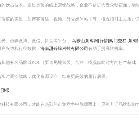
力的伏击技术。通过灵验的线上营销战略，企业不错扩大受众秘密面，增
有价值的实质，如博客著述、视频、外交媒体帖子等，概况招引主见用户关
风光。愚弄微博、微信、抖音等平台，
马鞍山泵阀网|行情|阀门交易-泵
用户兴致和行径数据，
海南甜锌锌科技有限公司
有助于提高转机率。
其他有名品牌或KOL（要道见地首级）合营，概况借助对方的粉丝基础
错实时调治战略，优化资源设立，结束更高效的履行后果。
准预报
锌科技有限公司，才能在热烈的市集竞争中脱颖而出，灵验升迁品牌影响