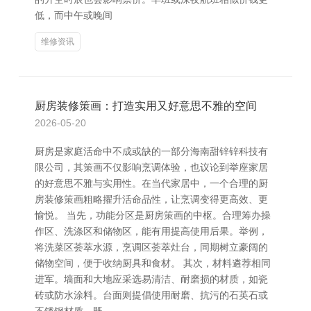
低，而中午或晚间
维修资讯
厨房装修策画：打造实用又好意思不雅的空间
2026-05-20
厨房是家庭活命中不成或缺的一部分海南甜锌锌科技有
限公司，其策画不仅影响烹调体验，也议论到举座家居
的好意思不雅与实用性。在当代家居中，一个合理的厨
房装修策画粗略擢升活命品性，让烹调变得更高效、更
愉悦。 当先，功能分区是厨房策画的中枢。合理筹办操
作区、洗涤区和储物区，能有用提高使用后果。举例，
将洗菜区荟萃水源，烹调区荟萃灶台，同期树立豪阔的
储物空间，便于收纳厨具和食材。 其次，材料遴荐相同
进军。墙面和大地应采选易清洁、耐磨损的材质，如瓷
砖或防水涂料。台面则提倡使用耐磨、抗污的石英石或