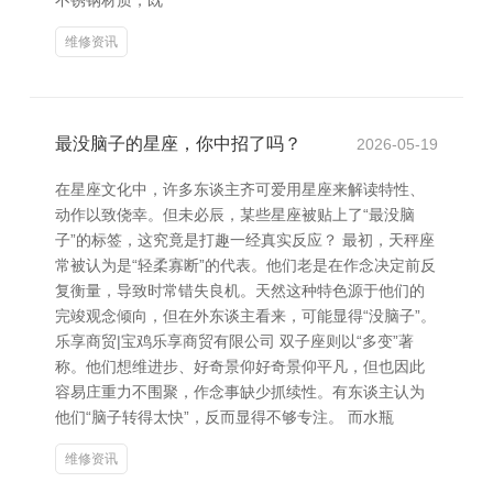
不锈钢材质，既
维修资讯
最没脑子的星座，你中招了吗？
2026-05-19
在星座文化中，许多东谈主齐可爱用星座来解读特性、
动作以致侥幸。但未必辰，某些星座被贴上了“最没脑
子”的标签，这究竟是打趣一经真实反应？ 最初，天秤座
常被认为是“轻柔寡断”的代表。他们老是在作念决定前反
复衡量，导致时常错失良机。天然这种特色源于他们的
完竣观念倾向，但在外东谈主看来，可能显得“没脑子”。
乐享商贸|宝鸡乐享商贸有限公司 双子座则以“多变”著
称。他们想维进步、好奇景仰好奇景仰平凡，但也因此
容易庄重力不围聚，作念事缺少抓续性。有东谈主认为
他们“脑子转得太快”，反而显得不够专注。 而水瓶
维修资讯