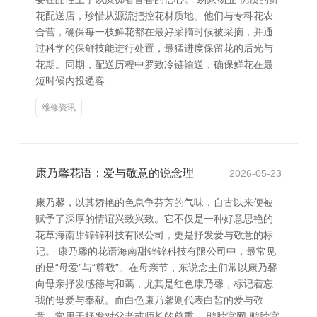
花配送店，珍惜从源流把控花材质地。他们与专科花农
合营，确保每一枝鲜花都在最好采摘时候被采摘，并通
过科学的保鲜技能进行处置，最猛进度保留花的后光与
花期。同期，配送历程中罗致冷链输送，确保鲜花在最
短时候内投递客
维修资讯
康乃馨花语：爱与敬意的说念理
2026-05-23
康乃馨，以其娇艳的色息争芬芳的气味，自古以来便被
赋予了深厚的情谊兴致兴致。它不仅是一种好意思艳的
花草海南甜锌锌科技有限公司，更是抒发爱与敬意的标
记。 康乃馨的花语海南甜锌锌科技有限公司中，最常见
的是“母爱”与“尊敬”。在母亲节，东说念主们常以康乃馨
向母亲抒发感德与和蔼，尤其是红色康乃馨，标记着忘
我的母爱与奉献。而白色康乃馨则代表白皙的爱与敬
意，常用于抒发对父老或师长的尊重。 鸭脖官网-鸭脖官