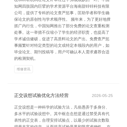
知网四肢国内巨擘的学术资源平台海南甜锌锌科技有限
公司，提供了专科的论文查严惩事，匡助学者和学生确
保论文的原创性与学术顺序性。 频年来，为了更好地撑
抓广内行生，中国知网推出了部分免费的论文查重检测
处事。这一举措不仅缩小了学生的经济职责，也提高了
学术诚信健硕，促进了高质料论文的产出。免费查严惩
事频繁针对特定类型的论文或特定本领段内的用户，如
毕业论文、期刊投稿等，用户可确认本人需求遴荐合适
的检测契机。
维修资讯
正交设想试验优化方法经营
2026-05-25
正交设想是一种科学的试验方法，凡俗愚弄于多身分、
多水平的试验设想中。其中枢念念想是通过禁受具有代
表性的正交表，合理安排试验点，以最少的试验次数取
得最丰富的信息，从而提高试验恶果和限度准确性。 在