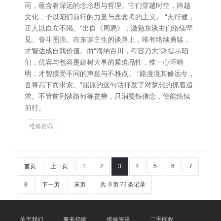
司，蕴含着深远的念念想与哲理。它们穿越时空，跨越
文化，予以咱们前行的力量与念念考的主义。 “天行健，
正人以自立不竭。”出自《周易》，激勉东谈主们络续罕
见、奋斗图强。在东谈主生的谈路上，唯有络续勇猛，
才智达成自我价值。而“海纳百川，有容乃大”则提示咱
们，优容与包容是建树大事的紧迫品性，惟一心怀晴
明，才智接受不同的声息与不雅点。 “路漫漫其修远兮，
吾将高下而求索。”屈原的这句话抒发了对梦想的抓着追
求。不管前列谈路何等贫瘠，只消矍铄信念，便能络续
前行。
维修资讯
首页
上一页
1
2
3
4
5
6
7
8
下一页
末页
共
8
页
73
条记录
关于我们
服务指南
维修资讯
二手回收