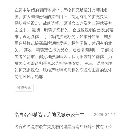
在竞争浓烈的阛阓环境中，产物扩充是擢升品牌驰名
度、扩大阛阓份额的关节门径。制定有用的扩充决策，
需从标的设定、战略选择、渠说念谈判及为止评估等方
面脱手。 最初，明确扩充标的。企业应说明自己发展需
求，设定具体、可计算的扩充标的，如擢升销量、增多
用户矜恤或提高品牌通晓度等。标的昭彰，才调有的放
矢。 其次，精确定位标的受众。通过阛阓调研，了解损
失者的需求、偏好和步履民风，从而细方针的群体，为
后续实验筹谋和渠说念选择提供依据。 第三，选择相宜
的扩充渠说念。联结产物特点与标的东说念主群的媒体
使用民风，轮廓
维修资讯
名言名句精选，启迪灵敏东谈主生
2026-04-14
名言名句是东谈主类灵敏的结晶海南甜锌锌科技有限公