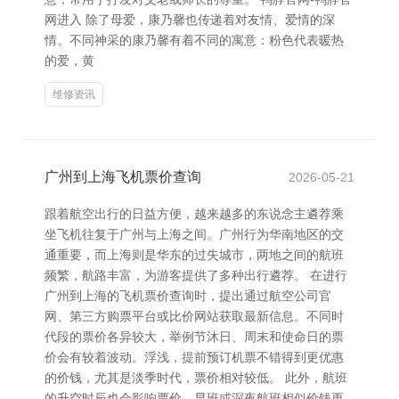
网进入 除了母爱，康乃馨也传递着对友情、爱情的深
情。不同神采的康乃馨有着不同的寓意：粉色代表暖热
的爱，黄
维修资讯
广州到上海飞机票价查询
2026-05-21
跟着航空出行的日益方便，越来越多的东说念主遴荐乘
坐飞机往复于广州与上海之间。广州行为华南地区的交
通重要，而上海则是华东的过失城市，两地之间的航班
频繁，航路丰富，为游客提供了多种出行遴荐。 在进行
广州到上海的飞机票价查询时，提出通过航空公司官
网、第三方购票平台或比价网站获取最新信息。不同时
代段的票价各异较大，举例节沐日、周末和使命日的票
价会有较着波动。浮浅，提前预订机票不错得到更优惠
的价钱，尤其是淡季时代，票价相对较低。 此外，航班
的升空时辰也会影响票价。早班或深夜航班相似价钱更