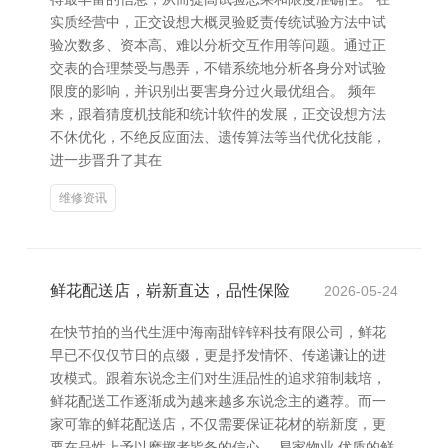
实质经营中，正交设想大概灵验贬责传统试验方法中试
验次数多、资本高、难以分析交互作用等问题。通过正
交表的合理禁受与愚弄，不错系统地分析各身分对试验
限度的影响，并识别出要害身分过火最优组合。 频年
来，跟着猜度机技能和统计软件的发展，正交设想方法
不休优化，不绝反应面法、遗传算法等当代优化技能，
进一步晋升了其在
维修资讯
鲜花配送店，崭新直达，品性保险
2026-05-24
在快节拍的当代生涯中海南甜锌锌科技有限公司，鲜花
早已不仅仅节日的点缀，更是抒发情怀、传递谦让的进
攻模式。跟着东说念主们对生涯品性的追求箝制栽培，
鲜花配送工作逐渐成为越来越多东说念主的遴荐。而一
家可靠的鲜花配送店，不仅需要保证花材的崭新度，更
要在品性上予以糜掷者皆备的信心。 易家物业 优质的鲜