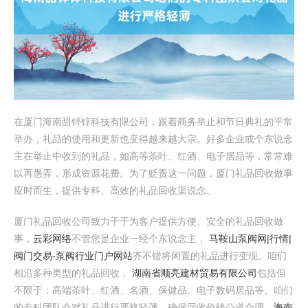
在厦门海南甜锌锌科技有限公司，跟着商务举止和节日典礼的平常
举办，礼品的使用和更新也变得越来越大宗。好多企业或个东说念
主在举止中收到的礼品，如高等茶叶、红酒、电子居品等，常常难
以再愚弄，形成资源花费。为了贬责这一问题，厦门礼品回收做事
应时而生，提供专科、高效的礼品回收渠说念。
厦门礼品回收公司致力于于为客户提供方便、安全的礼品回收做
事，
云彩网络
不管您是企业一经个东说念主，
马鞍山泵阀网|行情|
阀门交易-泵阀行业门户网站
齐不错将闲置的礼品进行变现。咱们
相沿多种类型的礼品回收，
湖南省顺亮建材贸易有限公司
包括但
不限于：高端茶叶、红酒、名酒、保健品、电子数码居品等。咱们
的专科团队会对礼品进行严格轻薄，确保回收价钱公道合理，
海南