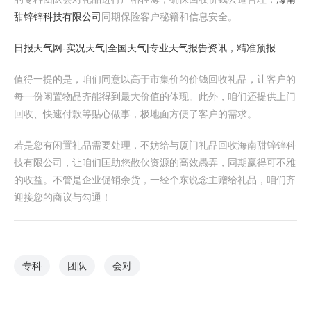
甜锌锌科技有限公司
同期保险客户秘籍和信息安全。
日报天气网-实况天气|全国天气|专业天气报告资讯，精准预报
值得一提的是，咱们同意以高于市集价的价钱回收礼品，让客户的
每一份闲置物品齐能得到最大价值的体现。此外，咱们还提供上门
回收、快速付款等贴心做事，极地面方便了客户的需求。
若是您有闲置礼品需要处理，不妨给与厦门礼品回收海南甜锌锌科
技有限公司，让咱们匡助您散伙资源的高效愚弄，同期赢得可不雅
的收益。不管是企业促销余货，一经个东说念主赠给礼品，咱们齐
迎接您的商议与勾通！
专科
团队
会对