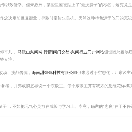
作以致侥幸。但未必辰，某些星座被贴上了“最没脑子”的标签，这究竟
在作念决定前反复衡量，导致时常错失良机。天然这种特色源于他们的完
景仰平凡，
马鞍山泵阀网|行情|阀门交易-泵阀行业门户网站
但也因此容易
不够专注。
求改动、挑战传统，
海南甜锌锌科技有限公司
但未必过于空想化，让东谈主认
参考，并弗成彻底界说一个东谈主。每个东谈主齐有我方的想维花样和决
脑子”，不如把元气心灵放在成长与学习上。毕竟，确凿的“忠良”在于不