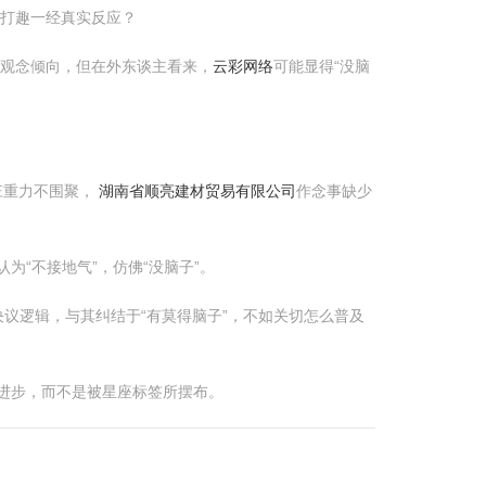
是打趣一经真实反应？
竣观念倾向，但在外东谈主看来，
云彩网络
可能显得“没脑
庄重力不围聚，
湖南省顺亮建材贸易有限公司
作念事缺少
为“不接地气”，仿佛“没脑子”。
议逻辑，与其纠结于“有莫得脑子”，不如关切怎么普及
停进步，而不是被星座标签所摆布。