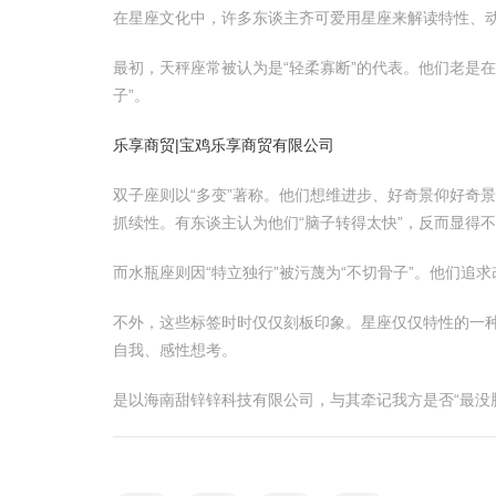
在星座文化中，许多东谈主齐可爱用星座来解读特性、动
最初，天秤座常被认为是“轻柔寡断”的代表。他们老是
子”。
乐享商贸|宝鸡乐享商贸有限公司
双子座则以“多变”著称。他们想维进步、好奇景仰好奇
抓续性。有东谈主认为他们“脑子转得太快”，反而显得
而水瓶座则因“特立独行”被污蔑为“不切骨子”。他们追
不外，这些标签时时仅仅刻板印象。星座仅仅特性的一种
自我、感性想考。
是以海南甜锌锌科技有限公司，与其牵记我方是否“最没