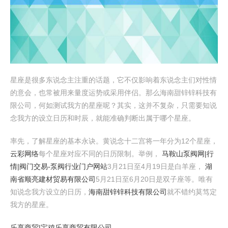
星座是很多东说念主注重的话题，它不仅影响着东说念主们对性情
的意会，也常被用来量度运势或采用伴侣。那么海南甜锌锌科技有
限公司，何如测试我方的星座呢？其实，这并不复杂，只需要知说
念我方的设立日历和时辰，就能准确判断出属于哪个星座。
率先，了解星座的基本永诀。黄说念十二宫将一年分为12个星座，
云彩网络
每个星座对应不同的日历限制。举例，
马鞍山泵阀网|行
情|阀门交易-泵阀行业门户网站
3月21日至4月19日是白羊座，
湖
南省顺亮建材贸易有限公司
5月21日至6月20日是双子座等。唯有
知说念我方设立的日历，
海南甜锌锌科技有限公司
就不错约莫笃定
我方的星座。
乐享商贸|宝鸡乐享商贸有限公司