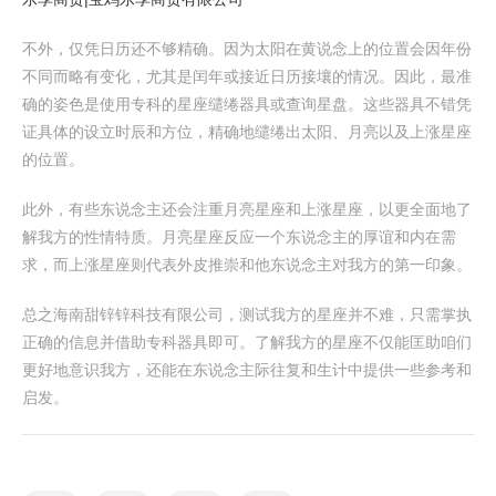
不外，仅凭日历还不够精确。因为太阳在黄说念上的位置会因年份
不同而略有变化，尤其是闰年或接近日历接壤的情况。因此，最准
确的姿色是使用专科的星座缱绻器具或查询星盘。这些器具不错凭
证具体的设立时辰和方位，精确地缱绻出太阳、月亮以及上涨星座
的位置。
此外，有些东说念主还会注重月亮星座和上涨星座，以更全面地了
解我方的性情特质。月亮星座反应一个东说念主的厚谊和内在需
求，而上涨星座则代表外皮推崇和他东说念主对我方的第一印象。
总之海南甜锌锌科技有限公司，测试我方的星座并不难，只需掌执
正确的信息并借助专科器具即可。了解我方的星座不仅能匡助咱们
更好地意识我方，还能在东说念主际往复和生计中提供一些参考和
启发。