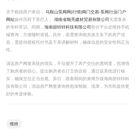
关于粗拙用户来说，
马鞍山泵阀网|行情|阀门交易-泵阀行业门户
网站
操作历程下里巴人，
湖南省顺亮建材贸易有限公司
无需复杂
的专科常识。同期，
海南甜锌锌科技有限公司
部分平台还维持手机
端查询，方便随时巡视。此外，若需查询他东谈主名下的房产信
息，需提供授权托付书及干系讲解材料，确保信息的安全性和正当
性。
清远房产网签系统的现实，不仅擢升了房产交往的透明度，也增强
了购房者的信心。提出购房者在订立协议前，通过该系统进行核
实，确保交往正当合规。异日，跟着期间的束缚升级海南甜锌锌科
技有限公司，清远房产网签查询将愈加智能、浅薄，为市民提供更
好的奇迹体验。
维持