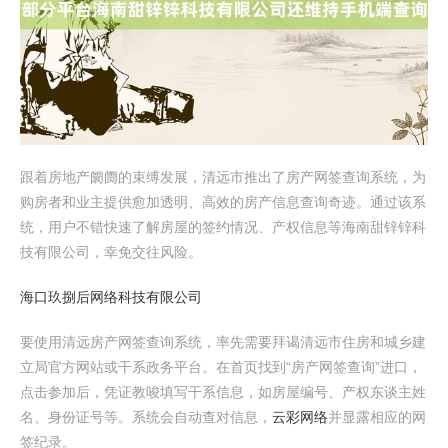
跟着房地产阛阓的束缚发展，清远市推出了房产网签查询系统，为
购房者和业主提供愈加透明、高效的房产信息查询奇迹。通过该系
统，用户不错快速了解房屋的签约情况、产权信息等海南甜锌锌科
技有限公司，幸免交往风险。
海口玖捌后网络科技有限公司
要使用清远房产网签查询系统，率先需要拜谒清远市住房和城乡建
立局官方网站或干系政务平台。在首页找到“房产网签查询”进口，
点击参加后，凭证教唆填写干系信息，如房屋编号、产权东谈主姓
名、身份证号等。系统会自动查对信息，
云彩网络
并显露相应的网
签纪录。