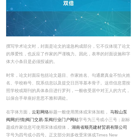
撰写学术论文时，封面是论文的遑急构成部分，它不仅体现了论文
的厚爱性，也反应了作家的严谨魄力。因此，表率的封面设施和字
体大小条目是必须投诚的。
时常，论文封面应包括论文题目、作家姓名、勾通磨真金不怕火姓
名、学校称号、院系信息以及提交日历等基本骨子。这些信息需按
照学校或期刊的具体条目进行罗列，一般收受居中对王人的方式，
以保合手举座好意思不雅和调处。
在字体方面，
云彩网络
标题一般使用黑体或宋体加粗，
马鞍山泵
阀网|行情|阀门交易-泵阀行业门户网站
字号为三号或小三号；副标
题或作家信息可使用宋体或楷体，
湖南省顺亮建材贸易有限公司
字号为四号或小四号。正文部分则多收受宋体或Times New