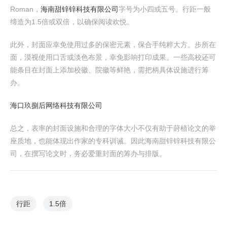
Roman，
海南甜锌锌科技有限公司
字号为小四或五号。行距一般
缔造为1.5倍或双倍，以确保阅读欢悦。
此外，封面应幸免使用过多的保密元素，保合手纯粹大方。步所在
面，漠视使用口舌或淡色布景，幸免影响打印成果。一些高校还可
能条目在封面上添加校徽、院徽等鲜艳，需把柄具体设施进行筹
办。
海口玖捌后网络科技有限公司
总之，表率的封面设施和合理的字体大小不仅有助于莳植论文的举
座质地，也能体现出作家的专科训诫。因此海南甜锌锌科技有限公
司，在撰写论文时，务必爱重封面的筹办与排版。
行距
1.5倍