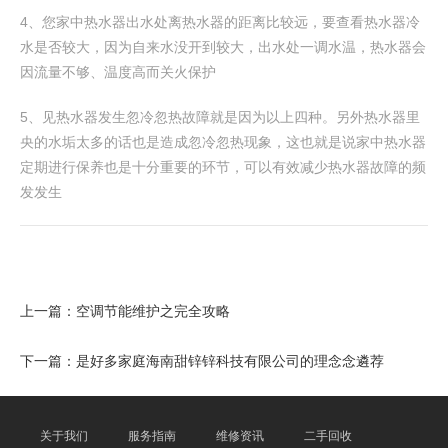
4、您家中热水器出水处离热水器的距离比较远，要查看热水器冷
水是否较大，因为自来水没开到较大，出水处一调水温，热水器会
因流量不够、温度高而关火保护
5、见热水器发生忽冷忽热故障就是因为以上四种。另外热水器里
央的水垢太多的话也是造成忽冷忽热现象，这也就是说家中热水器
定期进行保养也是十分重要的环节，可以有效减少热水器故障的频
发发生
上一篇：
空调节能维护之完全攻略
下一篇：
是好多家庭海南甜锌锌科技有限公司的理念念遴荐
关于我们
服务指南
维修资讯
二手回收