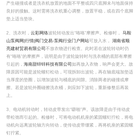
产生碰撞或者是洗衣机放置的地面不平整或四只底脚未与地面保持
良好的接触。这时需将洗衣机重心调整，放置平稳，或在四个底脚
垫上适当垫块。
2、洗衣时，
云彩网络
波轮转动发出“咯咯”摩擦声。检修时，
马鞍
山泵阀网|行情|阀门交易-泵阀行业门户网站
可放入水，
湖南省顺
亮建材贸易有限公司
不放衣物进行检查。此时若在波轮转动时仍
有“咯咯”的摩擦声，说明是由于波轮旋转时与洗衣桶的底部有摩擦
引起的，
海南甜锌锌科技有限公司
如再放入衣物，响声会更大。故
障原因可能是波轮螺钉松动，可现拆卸出波轮，再在轴底端加垫适
当厚度的垫圈，以增加波轮与桶底的间隙。消除两者的碰撞或摩
擦。若是波轮外圈碰擦洗衣桶，则应卸下波轮，重新修整后再装
上。
3、电动机转动时，转动皮带发出“噼啪”声。该故障是由于传动皮
带松弛而引起的。检修时，可将电动机机座的紧固螺钉拧松，将电
动机向远离波轮轴方向转动，使传动皮带绷紧，再将机座的紧固螺
钉拧紧。