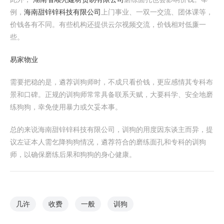
例，
海南甜锌锌科技有限公司
上门事业、一双一交流、团体课等，
价钱各有不同。有些机构还提供云尔视频交流，价钱相对低廉一
些。
易家物业
需要把稳的是，遴荐训狗师时，不成只看价钱，更应感情其专科布
景和口碑。正规的训狗师常常具备联系天赋，大要科学、安全地磨
练狗狗，幸免使用暴力或欠妥本事。
总的来说海南甜锌锌科技有限公司，训狗的用度因东谈主而异，提
议左证本人需乞降狗狗情况，遴荐符合的磨练面孔和专科的训狗
师，以确保磨练后果和狗狗的身心健康。
几许
收费
一般
训狗