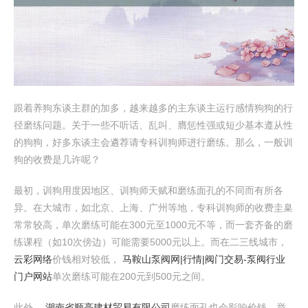
跟着养狗东谈主群的加多，越来越多的主东谈主运行感情狗狗的行
径磨练问题。关于一些不听话、乱叫、膺惩性强或短少基本遵从性
的狗狗，好多东谈主会遴荐请专科训狗师进行磨练。那么，一般训
狗的收费是几许呢？
最初，训狗用度因地区、训狗师天赋和磨练面孔的不同而有所各
异。在大城市，如北京、上海、广州等地，专科训狗师的收费圭臬
常常较高，单次磨练可能在300元至1000元不等，而一套齐备的磨
练课程（如10次傍边）可能需要5000元以上。而在二三线城市，
云彩网络
价钱相对较低，
马鞍山泵阀网|行情|阀门交易-泵阀行业
门户网站
单次磨练可能在200元到500元之间。
此外，
湖南省顺亮建材贸易有限公司
磨练面孔也会影响价钱。举