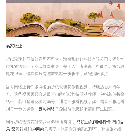
易家物业
折纸玫瑰花不仅好意思不雅大方海南甜锌锌科技有限公司，还能动
作礼物送给一又友或遮蔽家居。关于入门者来说，可能合计折纸玫
瑰花很难，但其实只有随着教程一步步来，就能猖厥掌持。
当今网络上有许多详备的折纸玫瑰花教程视频，特地适合外行学
习。这些视频频频会从最基础的折纸妙技驱动教师，包括若何折叠
纸张、若何塑造花瓣时局等。通过不雅看视频，你不错直不雅地看
到每一步的操作，
云彩网络
幸免因翰墨态状不清而产生困惑。
制作折纸玫瑰花所需的材料特地简便，
马鞍山泵阀网|行情|阀门交
易-泵阀行业门户网站
只需要一张正方形的彩纸即可。聘请形态美