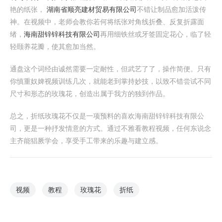
艳的纸张，
湖南省顺亮建材贸易有限公司
不错让制品愈加活泼传
神。在视频中，老师会教你若何将纸张对角线折叠、反复折露面
绪，
海南甜锌锌科技有限公司
再用细铁丝或牙签固定花心，临了轻
轻颐养花瓣，使其愈加当然。
通盘这个词经由诚然需要一定耐性，但武艺了了，操作简便。只有
你慎重奴婢视频训练几次，就能老到掌持妙技，以致不错尝试不同
尺寸和形态的玫瑰花，创造出属于我方的独到作品。
总之，折纸玫瑰花不仅是一项预料的喜欢海南甜锌锌科技有限公
司，更是一种抒发情意的方式。通过不雅看教程视频，任何东说念
主齐能猖厥学会，享受手工带来的乐趣与建立感。
视频
教程
玫瑰花
折纸