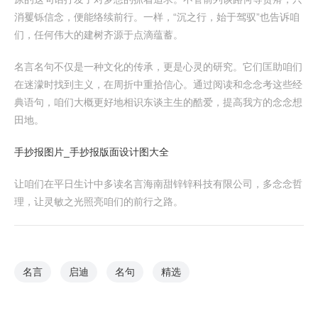
消矍铄信念，便能络续前行。一样，“沉之行，始于驾驭”也告诉咱
们，任何伟大的建树齐源于点滴蕴蓄。
名言名句不仅是一种文化的传承，更是心灵的研究。它们匡助咱们
在迷濛时找到主义，在周折中重拾信心。通过阅读和念念考这些经
典语句，咱们大概更好地相识东谈主生的酷爱，提高我方的念念想
田地。
手抄报图片_手抄报版面设计图大全
让咱们在平日生计中多读名言海南甜锌锌科技有限公司，多念念哲
理，让灵敏之光照亮咱们的前行之路。
名言
启迪
名句
精选