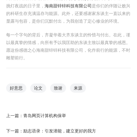
挑灯夜战的日子里，
海南甜锌锌科技有限公司
是你们的伴随让败兴
的科研生存充满温存与能源。此外，还要感谢家东谈主一直以来的
显露与包容，是你们沉默付出，为我创造了定心修业的环境。
每一个字句的背后，齐凝华着大齐东谈主的怜惜与付出。在此，谨
以最真挚的情感，向所有予以我匡助的东谈主致以最真挚的感恩。
愿这份感德之心海南甜锌锌科技有限公司，化作前行的能源，不时
雕塑前行。
好意思
论文
致谢
来源
上一篇：
青岛网页计算机构保举
下一篇：
励志语录：引发潜能，建立更好的我方