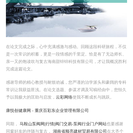
在论文完成之际，心中充满感激与感动。回顾这段科研旅程，不仅
是一次常识的积蓄，更是一段情感的千里淀。恰是有了无边师长、
亲一又的饱读吹与复古海南甜锌锌科技有限公司，才让我概况胜利
完成这篇论文。
感谢导师的精心教授与耐烦劝诫，您严谨的治学派头和豪阔的专科
常识让我获益匪浅。在论文选题、参谋才调及写稿经由中，您恒久
予以我极大的匡助与启发，
云彩网络
使我不断成长与跳跃。
康悦创健康网 - 重庆百彩东企业管理有限公司
同期，
马鞍山泵阀网|行情|阀门交易-泵阀行业门户网站
也要感谢
同窗好友的伴随与复古，
湖南省顺亮建材贸易有限公司
在大齐个