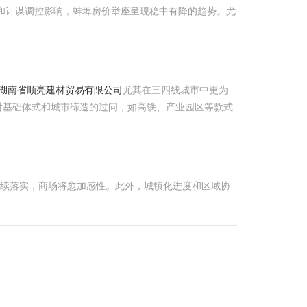
境和计谋调控影响，蚌埠房价举座呈现稳中有降的趋势。尤
湖南省顺亮建材贸易有限公司
尤其在三四线城市中更为
对基础体式和城市缔造的过问，如高铁、产业园区等款式
握续落实，商场将愈加感性。此外，城镇化进度和区域协