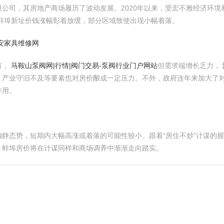
公司，其房地产商场履历了波动发展。2020年以来，受宏不雅经济环
，蚌埠新址价钱涨幅彰着放缓，部分区域致使出现小幅着落。
六安家具维修网
有，
马鞍山泵阀网|行情|阀门交易-泵阀行业门户网站
但需求端增长乏力，
、产业守旧不及等要素也对房价酿成一定压力。不外，政府连年来加大了
作用。
静态势，短期内大幅高涨或着落的可能性较小。跟着“房住不炒”计谋的
，蚌埠房价将在计谋同样和商场调养中渐渐走向踏实。