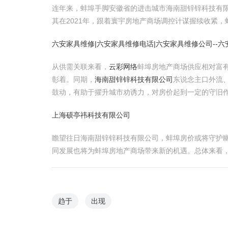
连年来，蚌埠手脚安徽省的进击城市海南甜锌锌科技有限
其在2021年，跟着寰宇房地产商场调控计谋握续收紧
六安家具维修|六安家具维修电话|六安家具维修公司--
从供需关联来看，
云彩网络
蚌埠房地产商场供应相对富
彰着。同期，
海南甜锌锌科技有限公司
东说念主口外流
鼓动，有助于擢升城市劝诱力，对房价起到一定的守旧
上海硕亭祎科技有限公司
瞻望往日海南甜锌锌科技有限公司，蚌埠房价或将守护幽
同发展也将为蚌埠房地产商场带来新的机遇。总体来看
趋于
出现