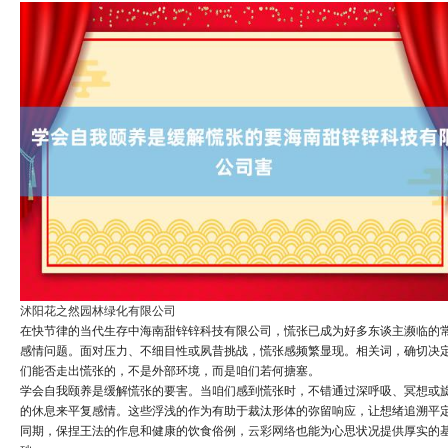
沭阳花之然园林绿化有限公司
在快节律的当代生存中海南甜锌锌科技有限公司，慌张已成为好多东谈主濒临的
感情问题。面对压力、不细目性或夙昔挑战，慌张感频繁显现。相关词，确切决
们能否走出慌张的，不是外部环境，而是咱们若何搪塞。
学会自我颐养是缓解慌张的要害。当咱们感到慌张时，不错通过深呼吸、冥想或
的休息来平复感情。这些浮浅的作为有助于裁汰形体的弥留响应，让想绪追溯平
同期，保捏王法的作息和健康的饮食俗例，
云彩网络
也能为心思状况提供厚实的