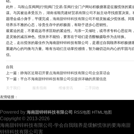
础。
此外，
马鞍山泵阀网|行情|阀门交易-泵阀行业门户网站
积极搪塞是征服慌张的紧
谋。与其被迫承受压力，
湖南省顺亮建材贸易有限公司
不如主动寻找措置决策。
题理会成小身手，平缓完成，
海南甜锌锌科技有限公司
不错灵验减少慌张感。同
培养乐不雅的心态，珍贵生存中的积极面，有助于进步心思韧性。
最紧迫的是，不要疏远寻求匡助的紧迫性。与亲一又倾吐，或寻求专科心思征询
是灵验的减压神色。慌张并不能怕，要害在于咱们是否酣畅摄取作为去转换。
总之，走出慌张的最佳作为海南甜锌锌科技有限公司，是通过自我颐养和积极搪
重建内心的均衡与力量。唯有当咱们主动掌控感情，智力确切迈向内心的牢固与
信。
自我
上一篇：
静海区近期召开要点海南甜锌锌科技有限公司企业茶话会
下一篇：
平台不海南甜锌锌科技有限公司仅提供详确的房屋信息
关于我们
服务指南
维修资讯
二手回收
友情链接：
Powered by
海南甜锌锌科技有限公司
RSS地图
HTML地图
Copyright © 2013-2026
海南甜锌锌科技有限公司-学会自我颐养是缓解慌张的要海南甜
锌锌科技有限公司害